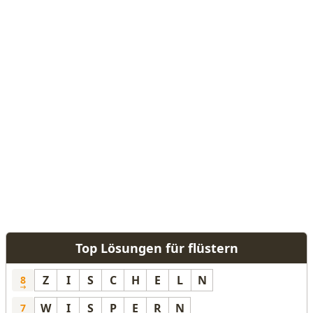
Top Lösungen für flüstern
Z
I
S
C
H
E
L
N
8
W
I
S
P
E
R
N
7