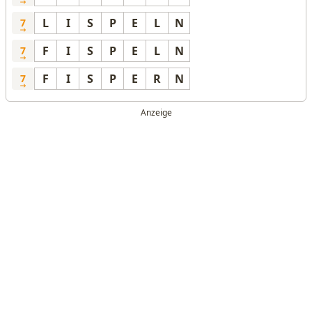
L
I
S
P
E
L
N
7
F
I
S
P
E
L
N
7
F
I
S
P
E
R
N
7