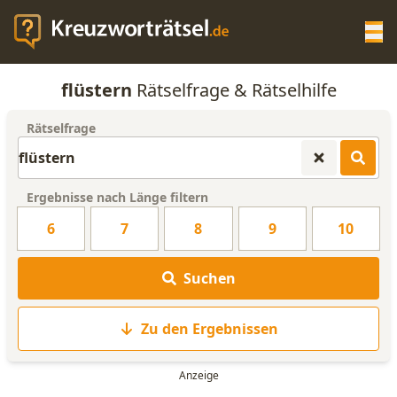
Op
flüstern
Rätselfrage & Rätselhilfe
KREUZWORTRÄTSEL-HILFE
Rätselfrage
SCRABBLE HILFE
Ergebnisse nach Länge filtern
ANAGRAMM-GENERATOR
6
7
8
9
10
WORTLISTE
Suchen
Zu den Ergebnissen