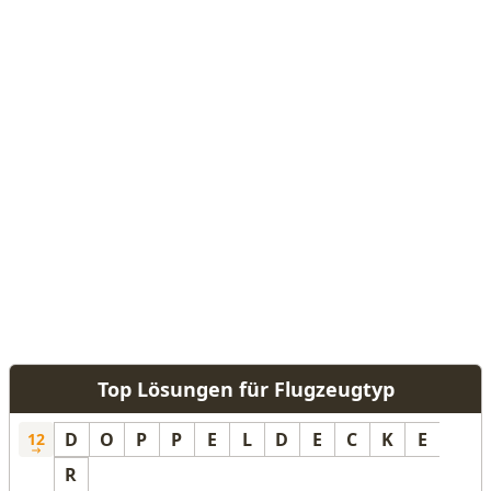
Top Lösungen für Flugzeugtyp
D
O
P
P
E
L
D
E
C
K
E
12
R