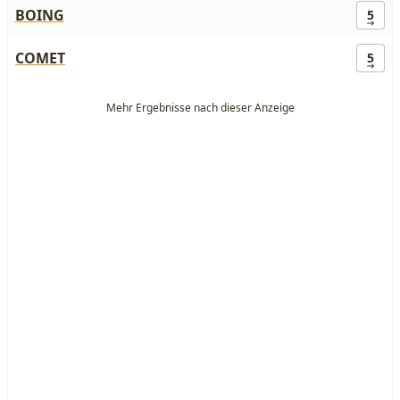
BOING
5
COMET
5