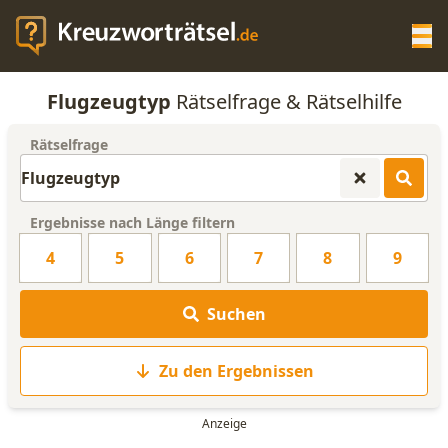
Op
Flugzeugtyp
Rätselfrage & Rätselhilfe
KREUZWORTRÄTSEL-HILFE
Rätselfrage
SCRABBLE HILFE
Ergebnisse nach Länge filtern
ANAGRAMM-GENERATOR
4
5
6
7
8
9
WORTLISTE
Suchen
Zu den Ergebnissen