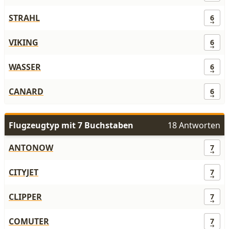
STRAHL
6
VIKING
6
WASSER
6
CANARD
6
Flugzeugtyp mit 7 Buchstaben
18 Antworten
ANTONOW
7
CITYJET
7
CLIPPER
7
COMUTER
7