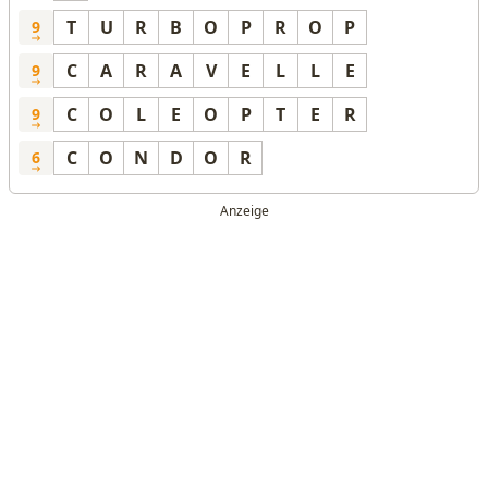
T
U
R
B
O
P
R
O
P
9
C
A
R
A
V
E
L
L
E
9
C
O
L
E
O
P
T
E
R
9
C
O
N
D
O
R
6