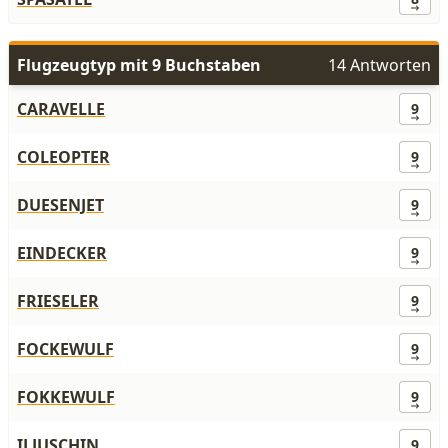
Flugzeugtyp mit 9 Buchstaben
14 Antworten
CARAVELLE
9
COLEOPTER
9
DUESENJET
9
EINDECKER
9
FRIESELER
9
FOCKEWULF
9
FOKKEWULF
9
ILJUSCHIN
9