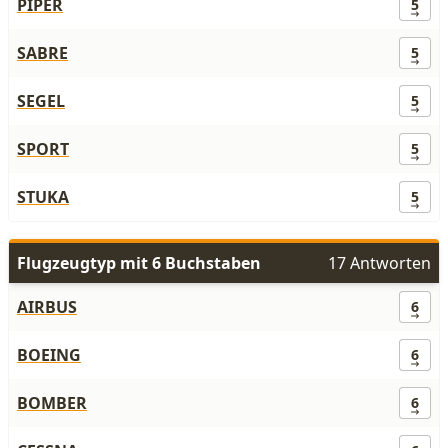
PIPER
5
SABRE
5
SEGEL
5
SPORT
5
STUKA
5
Flugzeugtyp mit 6 Buchstaben
17 Antworten
AIRBUS
6
BOEING
6
BOMBER
6