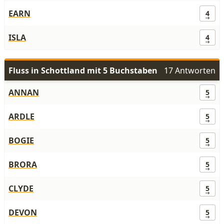
EARN
4
ISLA
4
Fluss in Schottland mit 5 Buchstaben
17 Antworten
ANNAN
5
ARDLE
5
BOGIE
5
BRORA
5
CLYDE
5
DEVON
5