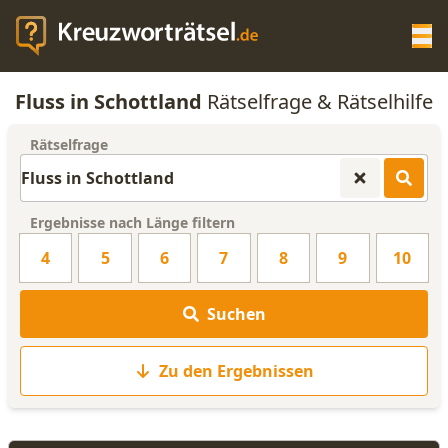
Op
Fluss in Schottland
Rätselfrage & Rätselhilfe
KREUZWORTRÄTSEL-HILFE
Rätselfrage
SCRABBLE HILFE
Ergebnisse nach Länge filtern
ANAGRAMM-GENERATOR
4
5
6
7
8
9
10
WORTLISTE
Suchen
Zu den Ergebnissen