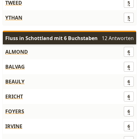
TWEED
5
YTHAN
5
Fluss in Schottland mit 6 Buchstaben
12 Antworten
ALMOND
6
BALVAG
6
BEAULY
6
ERICHT
6
FOYERS
6
IRVINE
6