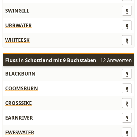
SWINGILL
8
URRWATER
8
WHITEESK
8
Fluss in Schottland mit 9 Buchstaben
12 Antworten
BLACKBURN
9
COOMSBURN
9
CROSSSIKE
9
EARNRIVER
9
EWESWATER
9