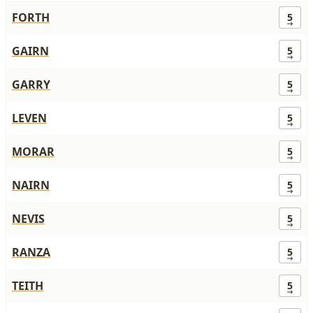
FORTH
5
GAIRN
5
GARRY
5
LEVEN
5
MORAR
5
NAIRN
5
NEVIS
5
RANZA
5
TEITH
5