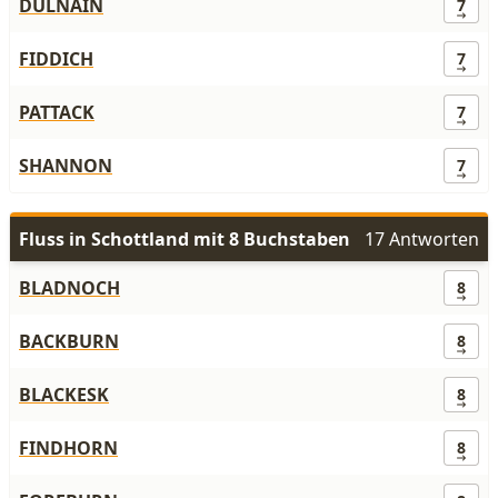
DULNAIN
7
FIDDICH
7
PATTACK
7
SHANNON
7
Fluss in Schottland mit 8 Buchstaben
17 Antworten
BLADNOCH
8
BACKBURN
8
BLACKESK
8
FINDHORN
8