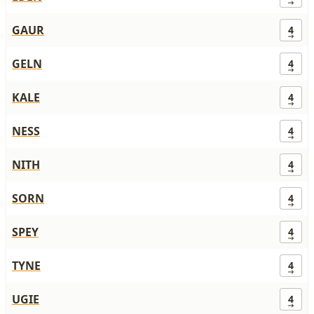
GAUR
4
GELN
4
KALE
4
NESS
4
NITH
4
SORN
4
SPEY
4
TYNE
4
UGIE
4