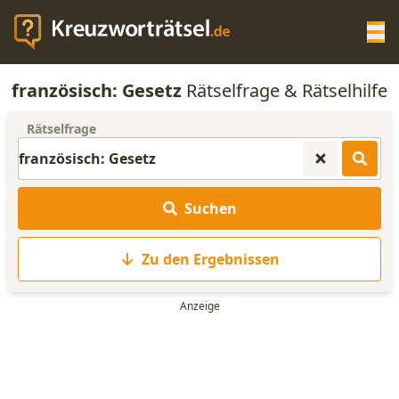
Op
französisch: Gesetz
Rätselfrage & Rätselhilfe
KREUZWORTRÄTSEL-HILFE
Rätselfrage
SCRABBLE HILFE
Suchen
ANAGRAMM-GENERATOR
Zu den Ergebnissen
WORTLISTE