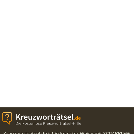
Kreuzworträtsel.de ist in keinster Weise mit SCRABBLE®,