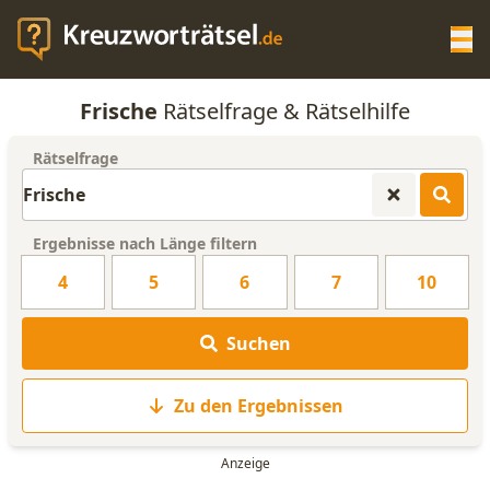
Op
Frische
Rätselfrage & Rätselhilfe
KREUZWORTRÄTSEL-HILFE
Rätselfrage
SCRABBLE HILFE
Ergebnisse nach Länge filtern
ANAGRAMM-GENERATOR
4
5
6
7
10
WORTLISTE
Suchen
Zu den Ergebnissen