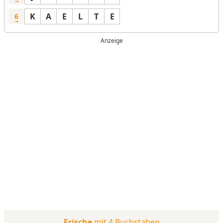
K
A
E
L
T
E
6
Frische
mit 4 Buchstaben