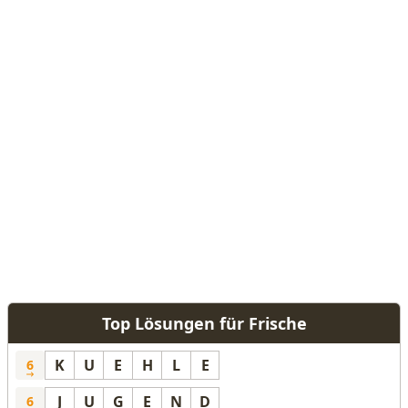
Top Lösungen für Frische
K
U
E
H
L
E
6
J
U
G
E
N
D
6