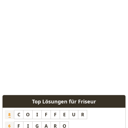
Top Lösungen für Friseur
C
O
I
F
F
E
U
R
8
F
I
G
A
R
O
6