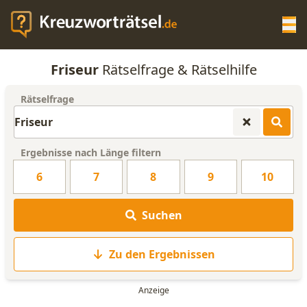
Op
Friseur
Rätselfrage & Rätselhilfe
KREUZWORTRÄTSEL-HILFE
Rätselfrage
SCRABBLE HILFE
Ergebnisse nach Länge filtern
ANAGRAMM-GENERATOR
6
7
8
9
10
WORTLISTE
Suchen
Zu den Ergebnissen