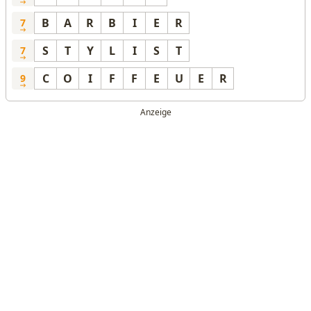
B
A
R
B
I
E
R
7
S
T
Y
L
I
S
T
7
C
O
I
F
F
E
U
E
R
9