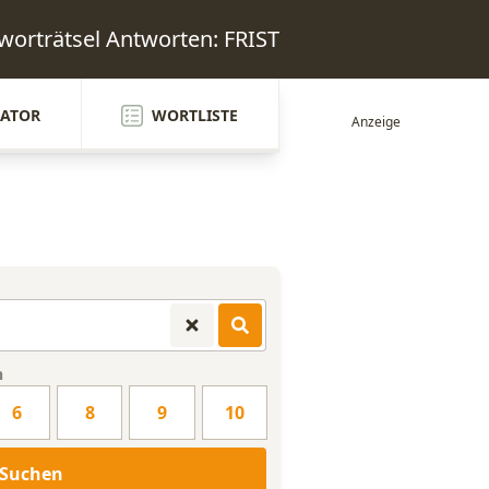
worträtsel Antworten: FRIST
ATOR
WORTLISTE
n
6
8
9
10
Suchen