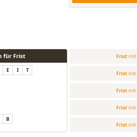
 für Frist
Frist
mit
E
I
T
Frist
mit
Frist
mit
Frist
mit
B
Frist
mit