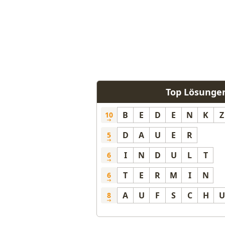
Top Lösungen
B
E
D
E
N
K
Z
10
D
A
U
E
R
5
I
N
D
U
L
T
6
T
E
R
M
I
N
6
A
U
F
S
C
H
U
8