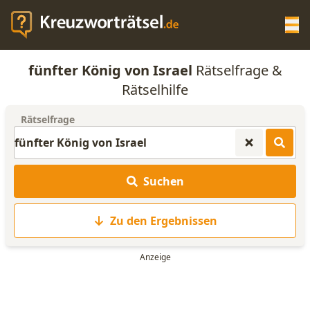
Op
fünfter König von Israel
Rätselfrage &
KREUZWORTRÄTSEL-HILFE
Rätselhilfe
Rätselfrage
SCRABBLE HILFE
ANAGRAMM-GENERATOR
Suchen
WORTLISTE
Zu den Ergebnissen