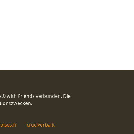
a® with Friends verbunden. Die
ationszwecken.
oises.fr
cruciverba.it