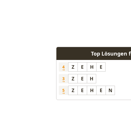
Top Lösungen f
Z
E
H
E
4
Z
E
H
3
Z
E
H
E
N
5