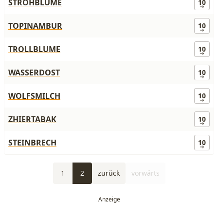
STROHBLUME
10
TOPINAMBUR
10
TROLLBLUME
10
WASSERDOST
10
WOLFSMILCH
10
ZHIERTABAK
10
STEINBRECH
10
1
2
zurück
vorwärts