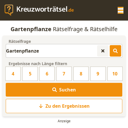
Op
Gartenpflanze
Rätselfrage & Rätselhilfe
KREUZWORTRÄTSEL-HILFE
Rätselfrage
SCRABBLE HILFE
Ergebnisse nach Länge filtern
ANAGRAMM-GENERATOR
4
5
6
7
8
9
10
WORTLISTE
Suchen
Zu den Ergebnissen