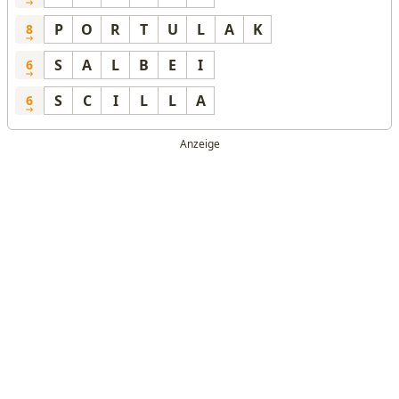
P
O
R
T
U
L
A
K
8
S
A
L
B
E
I
6
S
C
I
L
L
A
6