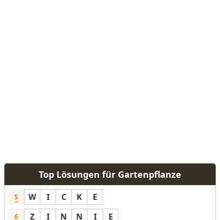
Top Lösungen für Gartenpflanze
W
I
C
K
E
5
Z
I
N
N
I
E
6