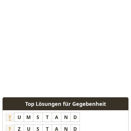
Top Lösungen für Gegebenheit
U
M
S
T
A
N
D
7
Z
U
S
T
A
N
D
7