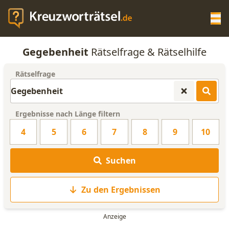
Op
Gegebenheit
Rätselfrage & Rätselhilfe
KREUZWORTRÄTSEL-HILFE
Rätselfrage
SCRABBLE HILFE
Ergebnisse nach Länge filtern
ANAGRAMM-GENERATOR
4
5
6
7
8
9
10
WORTLISTE
Suchen
Zu den Ergebnissen