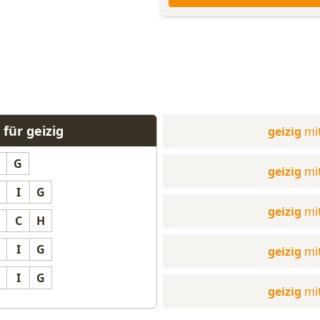
für geizig
geizig
mi
G
geizig
mi
I
G
geizig
mi
C
H
I
G
geizig
mi
I
G
geizig
mi