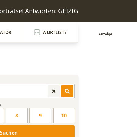
rträtsel Antworten: GEIZIG
ATOR
WORTLISTE
n
8
9
10
Suchen