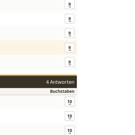
9
9
9
9
9
4 Antworten
Buchstaben
10
10
10