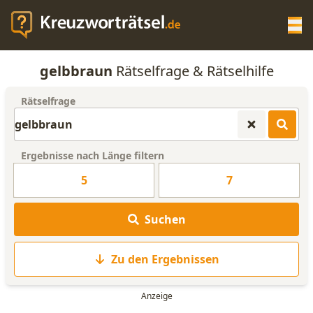
Op
gelbbraun
Rätselfrage & Rätselhilfe
KREUZWORTRÄTSEL-HILFE
Rätselfrage
SCRABBLE HILFE
Ergebnisse nach Länge filtern
ANAGRAMM-GENERATOR
5
7
WORTLISTE
Suchen
Zu den Ergebnissen