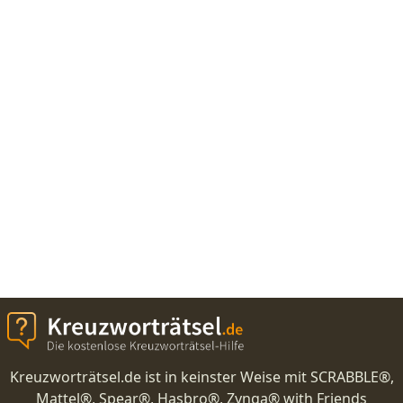
Kreuzworträtsel.de ist in keinster Weise mit SCRABBLE®,
Mattel®, Spear®, Hasbro®, Zynga® with Friends