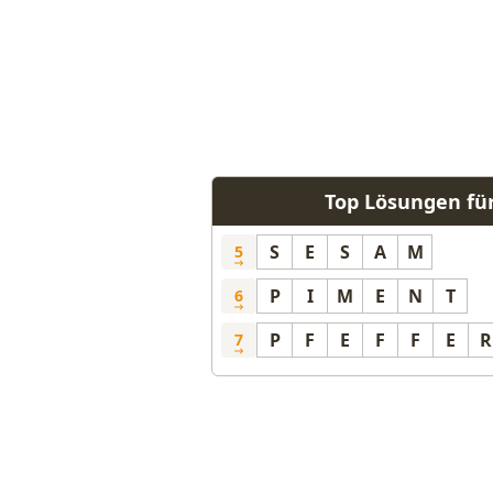
Top Lösungen fü
S
E
S
A
M
5
P
I
M
E
N
T
6
P
F
E
F
F
E
R
7