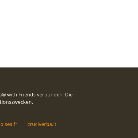
a® with Friends verbunden. Die
ationszwecken.
oises.fr
cruciverba.it