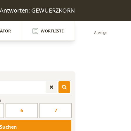
l Antworten: GEWUERZKORN
ATOR
WORTLISTE
n
6
7
Suchen