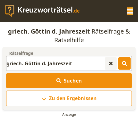
Op
griech. Göttin d. Jahreszeit
Rätselfrage &
KREUZWORTRÄTSEL-HILFE
Rätselhilfe
Rätselfrage
SCRABBLE HILFE
ANAGRAMM-GENERATOR
Suchen
WORTLISTE
Zu den Ergebnissen