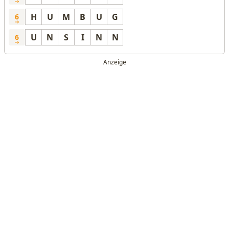
H
U
M
B
U
G
6
U
N
S
I
N
N
6