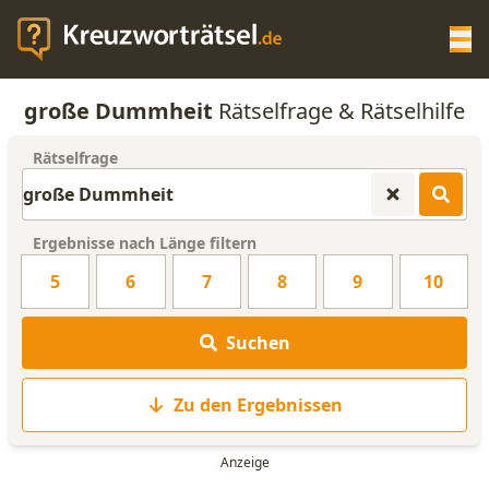
Op
große Dummheit
Rätselfrage & Rätselhilfe
KREUZWORTRÄTSEL-HILFE
Rätselfrage
SCRABBLE HILFE
Ergebnisse nach Länge filtern
ANAGRAMM-GENERATOR
5
6
7
8
9
10
WORTLISTE
Suchen
Zu den Ergebnissen