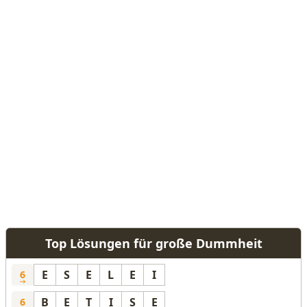
Top Lösungen für große Dummheit
E
S
E
L
E
I
6
B
E
T
I
S
E
6