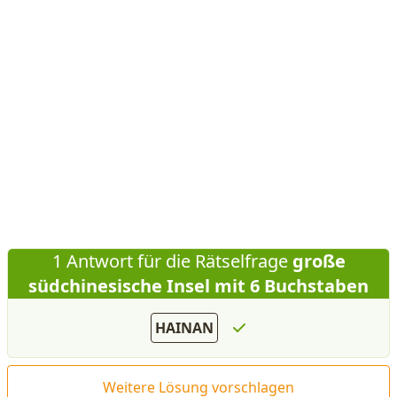
1 Antwort für die Rätselfrage
große
südchinesische Insel mit 6 Buchstaben
HAINAN
Weitere Lösung vorschlagen