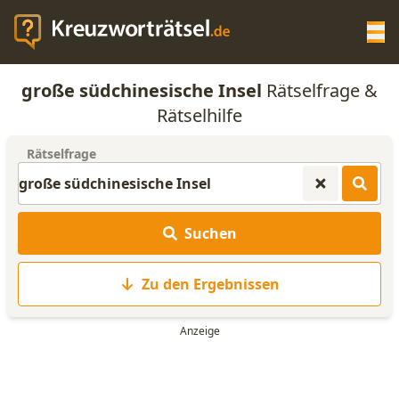
Op
große südchinesische Insel
Rätselfrage &
KREUZWORTRÄTSEL-HILFE
Rätselhilfe
Rätselfrage
SCRABBLE HILFE
ANAGRAMM-GENERATOR
Suchen
WORTLISTE
Zu den Ergebnissen