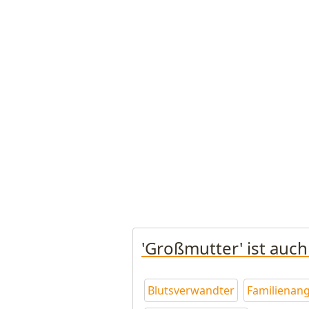
'Großmutter' ist auc
Blutsverwandter
Familienan