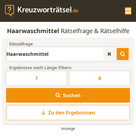
Op
Haarwaschmittel
Rätselfrage & Rätselhilfe
KREUZWORTRÄTSEL-HILFE
Rätselfrage
SCRABBLE HILFE
Ergebnisse nach Länge filtern
ANAGRAMM-GENERATOR
7
8
WORTLISTE
Suchen
Zu den Ergebnissen