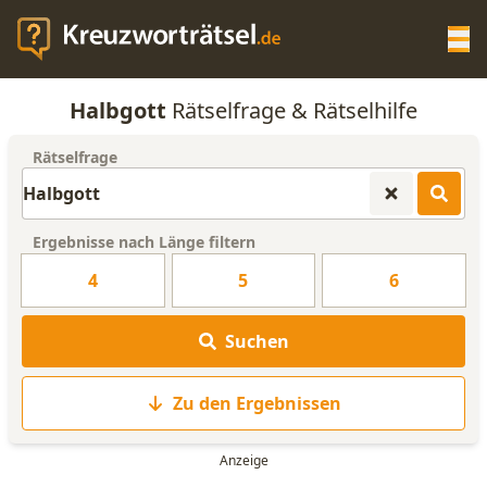
Op
Halbgott
Rätselfrage & Rätselhilfe
KREUZWORTRÄTSEL-HILFE
Rätselfrage
SCRABBLE HILFE
Ergebnisse nach Länge filtern
ANAGRAMM-GENERATOR
4
5
6
WORTLISTE
Suchen
Zu den Ergebnissen