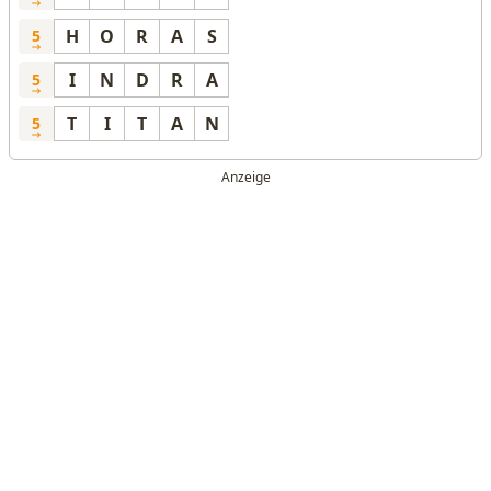
H
O
R
A
S
5
I
N
D
R
A
5
T
I
T
A
N
5