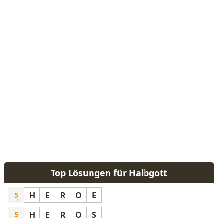
Top Lösungen für Halbgott
H
E
R
O
E
5
H
E
R
O
S
5