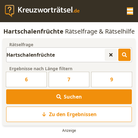
Op
Hartschalenfrüchte
Rätselfrage & Rätselhilfe
KREUZWORTRÄTSEL-HILFE
Rätselfrage
SCRABBLE HILFE
Ergebnisse nach Länge filtern
ANAGRAMM-GENERATOR
6
7
9
WORTLISTE
Suchen
Zu den Ergebnissen