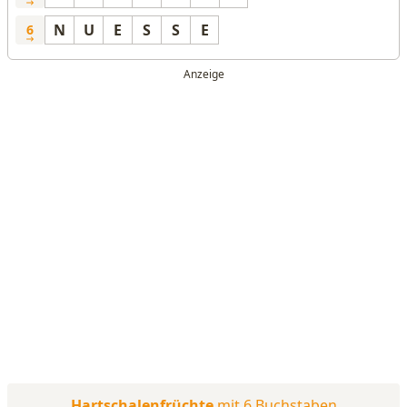
N
U
E
S
S
E
6
Hartschalenfrüchte
mit 6 Buchstaben