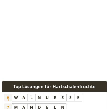
Top Lösungen für Hartschalenfrüchte
W
A
L
N
U
E
S
S
E
9
M
A
N
D
E
L
N
7