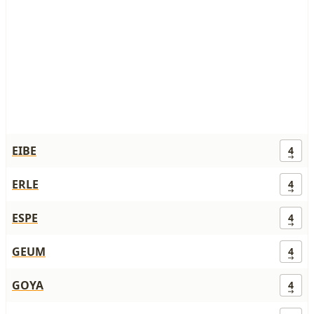
EIBE
4
ERLE
4
ESPE
4
GEUM
4
GOYA
4