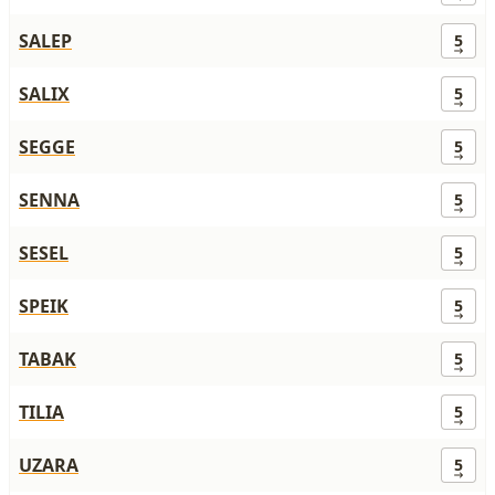
SALEP
5
SALIX
5
SEGGE
5
SENNA
5
SESEL
5
SPEIK
5
TABAK
5
TILIA
5
UZARA
5