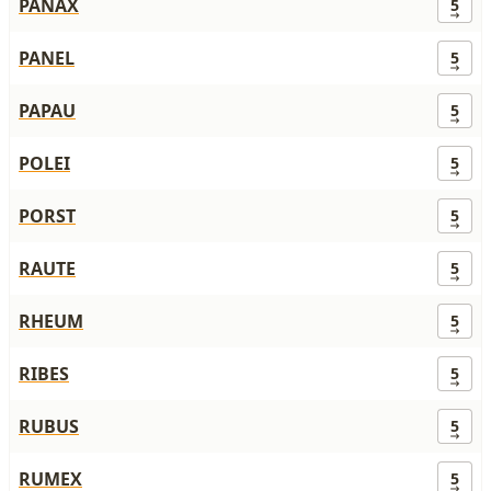
PANAX
5
PANEL
5
PAPAU
5
POLEI
5
PORST
5
RAUTE
5
RHEUM
5
RIBES
5
RUBUS
5
RUMEX
5