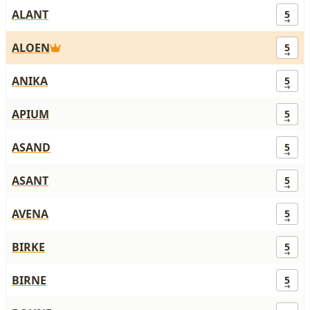
ALANT
5
ALOEN
5
ANIKA
5
APIUM
5
ASAND
5
ASANT
5
AVENA
5
BIRKE
5
BIRNE
5