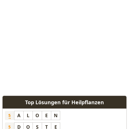
Top Lösungen für Heilpflanzen
A
L
O
E
N
5
D
O
S
T
E
5