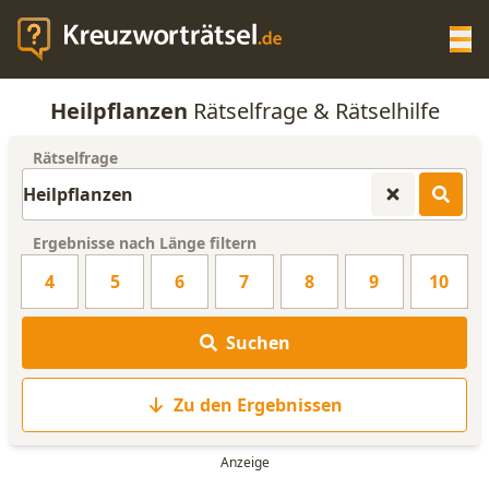
Op
Heilpflanzen
Rätselfrage & Rätselhilfe
KREUZWORTRÄTSEL-HILFE
Rätselfrage
SCRABBLE HILFE
Ergebnisse nach Länge filtern
ANAGRAMM-GENERATOR
4
5
6
7
8
9
10
WORTLISTE
Suchen
Zu den Ergebnissen