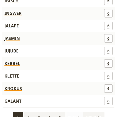
IBISCH
6
INGWER
6
JALAPE
6
JASMIN
6
JUJUBE
6
KERBEL
6
KLETTE
6
KROKUS
6
GALANT
6