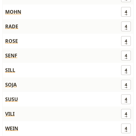
MOHN
4
RADE
4
ROSE
4
SENF
4
SILL
4
SOJA
4
SUSU
4
VILI
4
WEIN
4