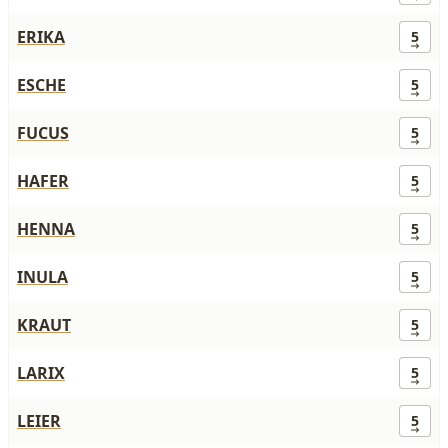
ERIKA
5
ESCHE
5
FUCUS
5
HAFER
5
HENNA
5
INULA
5
KRAUT
5
LARIX
5
LEIER
5