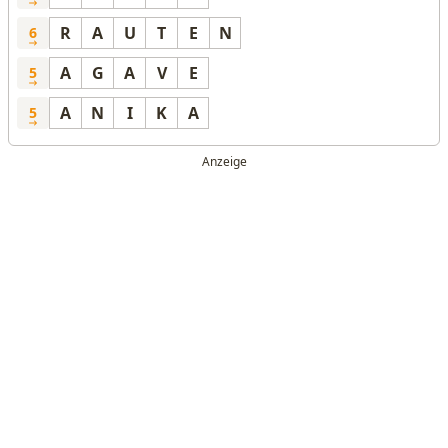
R
A
U
T
E
N
6
A
G
A
V
E
5
A
N
I
K
A
5