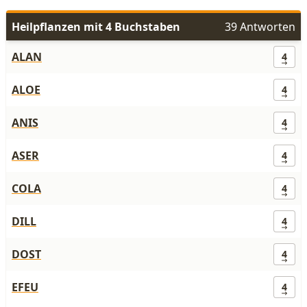
Heilpflanzen mit 4 Buchstaben
39 Antworten
ALAN
4
ALOE
4
ANIS
4
ASER
4
COLA
4
DILL
4
DOST
4
EFEU
4