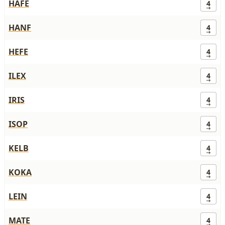
HAFE
4
HANF
4
HEFE
4
ILEX
4
IRIS
4
ISOP
4
KELB
4
KOKA
4
LEIN
4
MATE
4