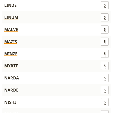
LINDE
5
LINUM
5
MALVE
5
MAZIS
5
MINZE
5
MYRTE
5
NARDA
5
NARDE
5
NISHI
5