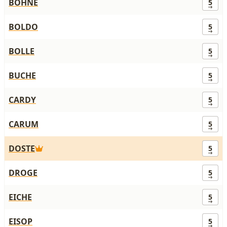
BOHNE
5
BOLDO
5
BOLLE
5
BUCHE
5
CARDY
5
CARUM
5
DOSTE
5
DROGE
5
EICHE
5
EISOP
5