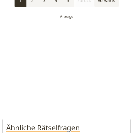
1
2
3
4
5
zurück
vorwärts
Ähnliche Rätselfragen