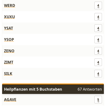
WERD
4
XUXU
4
YSAT
4
YSOP
4
ZENO
4
ZIMT
4
SILK
4
Heilpflanzen mit 5 Buchstaben
67 Antworten
AGAVE
5