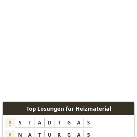
Top Lösungen für Heizmaterial
S
T
A
D
T
G
A
S
8
N
A
T
U
R
G
A
S
8