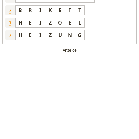
B
R
I
K
E
T
T
7
H
E
I
Z
O
E
L
7
H
E
I
Z
U
N
G
7