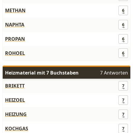
METHAN
6
NAPHTA
6
PROPAN
6
ROHOEL
6
Heizmaterial mit 7 Buchstaben
7 Antworten
BRIKETT
7
HEIZOEL
7
HEIZUNG
7
KOCHGAS
7