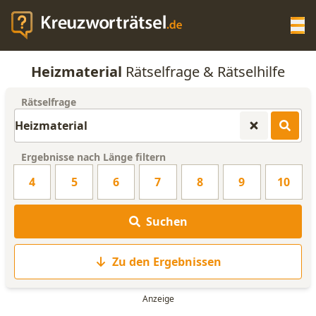
Op
Heizmaterial
Rätselfrage & Rätselhilfe
KREUZWORTRÄTSEL-HILFE
Rätselfrage
SCRABBLE HILFE
Ergebnisse nach Länge filtern
ANAGRAMM-GENERATOR
4
5
6
7
8
9
10
WORTLISTE
Suchen
Zu den Ergebnissen