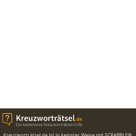
Kreuzworträtsel.de ist in keinster Weise mit SCRABBLE®,