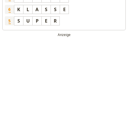
K
L
A
S
S
E
6
S
U
P
E
R
5