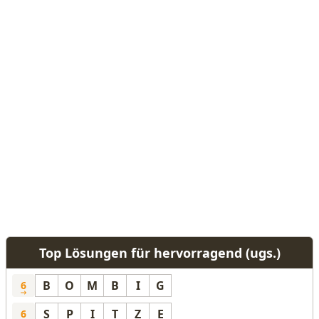
Top Lösungen für hervorragend (ugs.)
B
O
M
B
I
G
6
S
P
I
T
Z
E
6