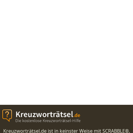
Kreuzworträtsel.de ist in keinster Weise mit SCRABBLE®,