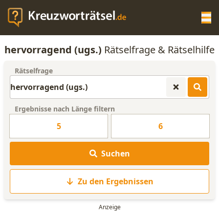
Op
hervorragend (ugs.)
Rätselfrage & Rätselhilfe
KREUZWORTRÄTSEL-HILFE
Rätselfrage
SCRABBLE HILFE
Ergebnisse nach Länge filtern
ANAGRAMM-GENERATOR
5
6
WORTLISTE
Suchen
Zu den Ergebnissen