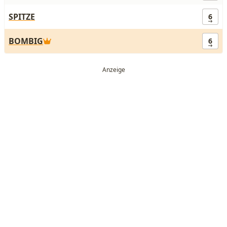
SPITZE
6
BOMBIG
6