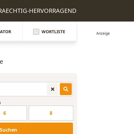
: PRAECHTIG-HERVORRAGEND
ATOR
WORTLISTE
fe
n
6
8
Suchen