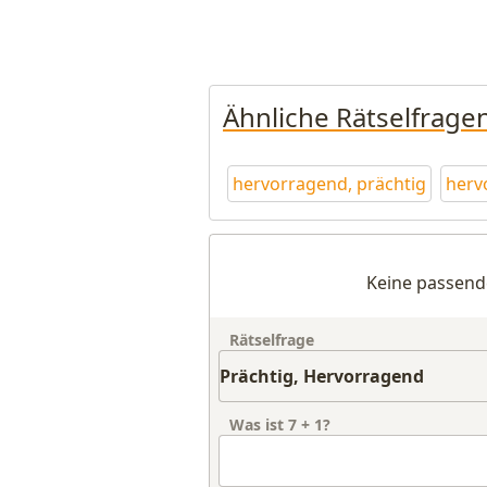
Ähnliche Rätselfrage
hervorragend, prächtig
herv
Keine passend
Rätselfrage
Was ist
7
+
1
?