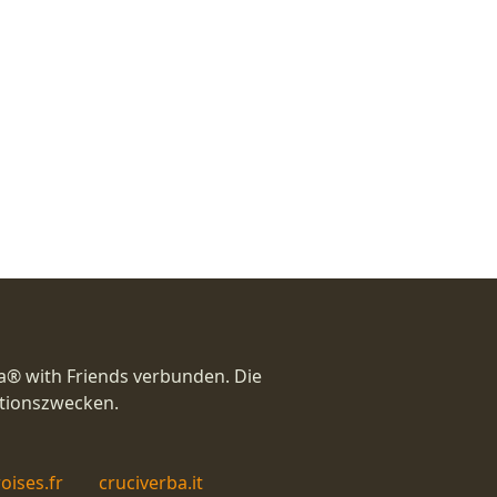
a® with Friends verbunden. Die
ationszwecken.
oises.fr
cruciverba.it