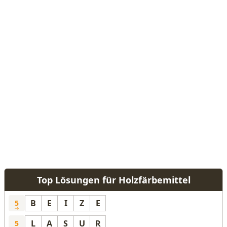
Top Lösungen für Holzfärbemittel
B
E
I
Z
E
5
L
A
S
U
R
5