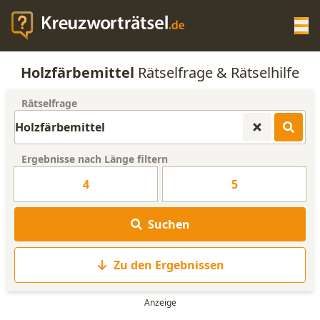
Op
Holzfärbemittel
Rätselfrage & Rätselhilfe
KREUZWORTRÄTSEL-HILFE
Rätselfrage
SCRABBLE HILFE
Ergebnisse nach Länge filtern
ANAGRAMM-GENERATOR
4
5
WORTLISTE
Suchen
Zu den Ergebnissen