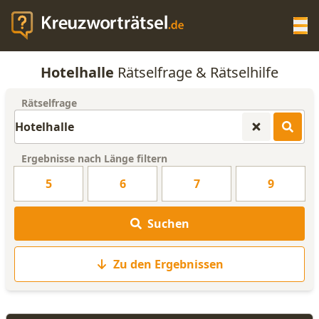
Op
Hotelhalle
Rätselfrage & Rätselhilfe
KREUZWORTRÄTSEL-HILFE
Rätselfrage
SCRABBLE HILFE
Ergebnisse nach Länge filtern
ANAGRAMM-GENERATOR
5
6
7
9
WORTLISTE
Suchen
Zu den Ergebnissen