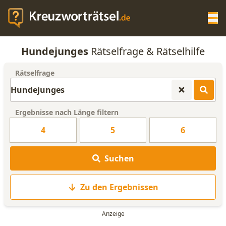
Op
Hundejunges
Rätselfrage & Rätselhilfe
KREUZWORTRÄTSEL-HILFE
Rätselfrage
SCRABBLE HILFE
Ergebnisse nach Länge filtern
ANAGRAMM-GENERATOR
4
5
6
WORTLISTE
Suchen
Zu den Ergebnissen