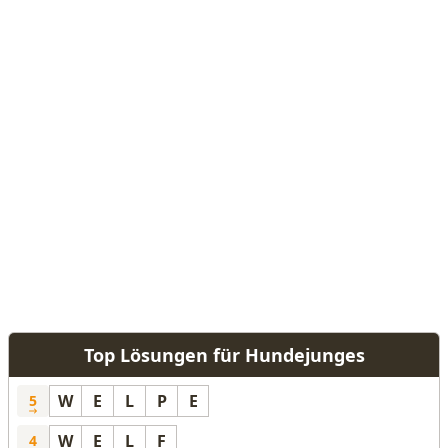
Top Lösungen für Hundejunges
W
E
L
P
E
5
W
E
L
F
4