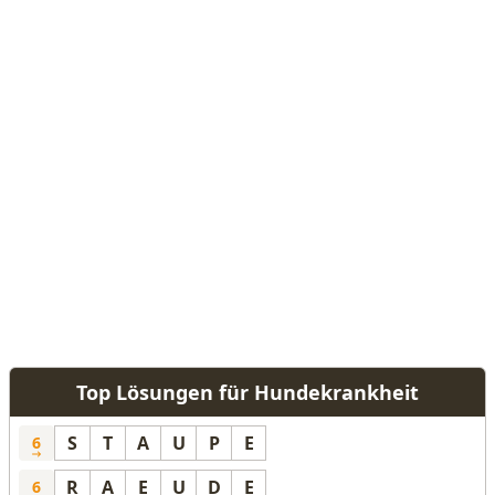
Top Lösungen für Hundekrankheit
S
T
A
U
P
E
6
R
A
E
U
D
E
6