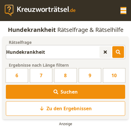
Op
Hundekrankheit
Rätselfrage & Rätselhilfe
KREUZWORTRÄTSEL-HILFE
Rätselfrage
SCRABBLE HILFE
Ergebnisse nach Länge filtern
ANAGRAMM-GENERATOR
6
7
8
9
10
WORTLISTE
Suchen
Zu den Ergebnissen