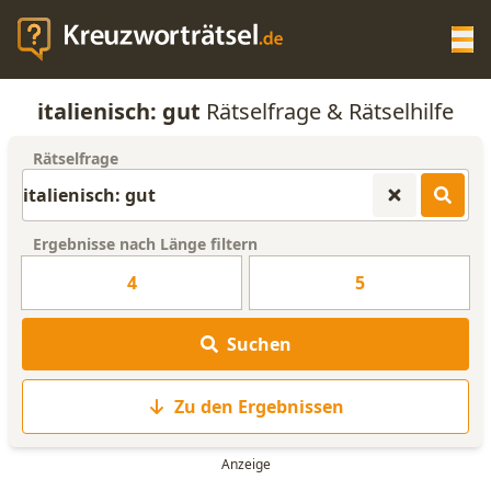
Op
italienisch: gut
Rätselfrage & Rätselhilfe
KREUZWORTRÄTSEL-HILFE
Rätselfrage
SCRABBLE HILFE
Ergebnisse nach Länge filtern
ANAGRAMM-GENERATOR
4
5
WORTLISTE
Suchen
Zu den Ergebnissen