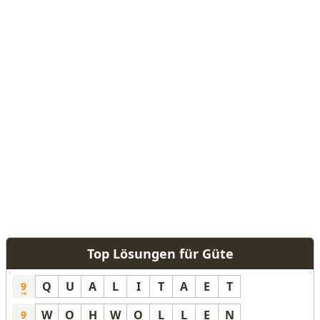
Top Lösungen für Güte
Q
U
A
L
I
T
A
E
T
9
W
O
H
W
O
L
L
E
N
9