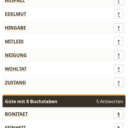
AUSFALL
7
EDELMUT
7
HINGABE
7
MITLEID
7
NEIGUNG
7
WOHLTAT
7
ZUSTAND
7
Güte mit 8 Buchstaben
5 Antworten
BONITAET
8
FEINHEIT
8