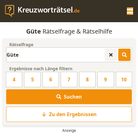
Op
Güte
Rätselfrage & Rätselhilfe
KREUZWORTRÄTSEL-HILFE
Rätselfrage
SCRABBLE HILFE
Ergebnisse nach Länge filtern
ANAGRAMM-GENERATOR
4
5
6
7
8
9
10
WORTLISTE
Suchen
Zu den Ergebnissen