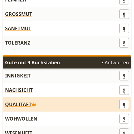
GROSSMUT
8
SANFTMUT
8
TOLERANZ
8
Güte mit 9 Buchstaben
7 Antworten
INNIGKEIT
9
NACHSICHT
9
QUALITAET
9
WOHWOLLEN
9
WESENHEIT
9