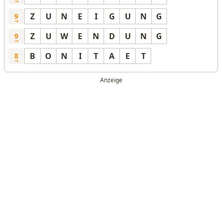
Z
U
N
E
I
G
U
N
G
9
Z
U
W
E
N
D
U
N
G
9
B
O
N
I
T
A
E
T
8