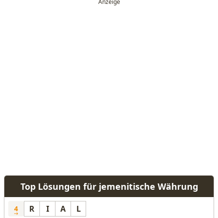
Top Lösungen für jemenitische Währung
R
I
A
L
4