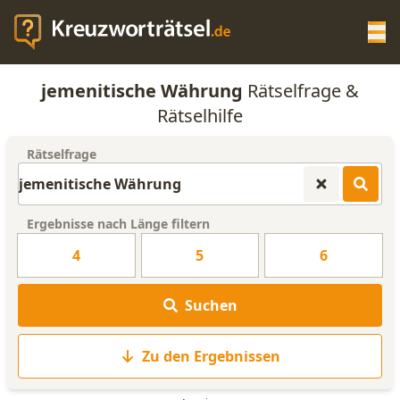
Op
jemenitische Währung
Rätselfrage &
KREUZWORTRÄTSEL-HILFE
Rätselhilfe
Rätselfrage
SCRABBLE HILFE
ANAGRAMM-GENERATOR
Ergebnisse nach Länge filtern
4
5
6
WORTLISTE
Suchen
Zu den Ergebnissen