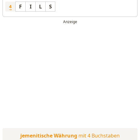
F
I
L
S
4
jemenitische Währung
mit 4 Buchstaben