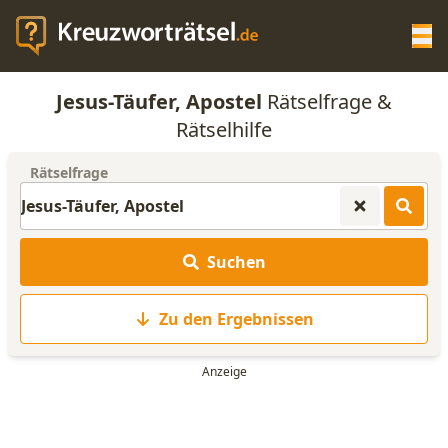
Op
Jesus-Täufer, Apostel
Rätselfrage &
KREUZWORTRÄTSEL-HILFE
Rätselhilfe
Rätselfrage
SCRABBLE HILFE
ANAGRAMM-GENERATOR
Suchen
WORTLISTE
Zu den Ergebnissen