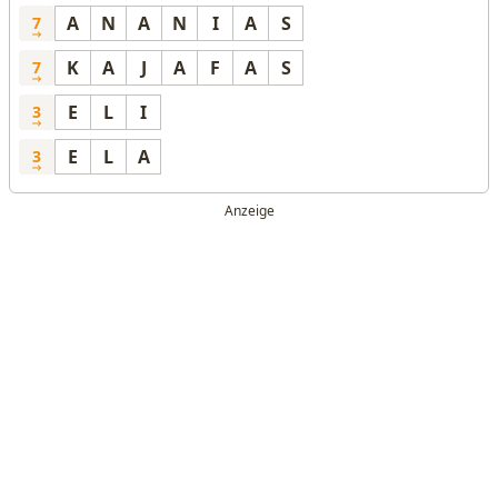
A
N
A
N
I
A
S
7
K
A
J
A
F
A
S
7
E
L
I
3
E
L
A
3