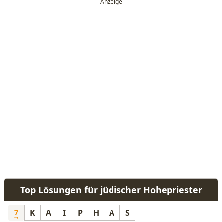
Top Lösungen für jüdischer Hohepriester
K
A
I
P
H
A
S
7