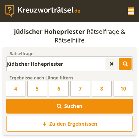
Op
jüdischer Hohepriester
Rätselfrage &
KREUZWORTRÄTSEL-HILFE
Rätselhilfe
Rätselfrage
SCRABBLE HILFE
ANAGRAMM-GENERATOR
Ergebnisse nach Länge filtern
4
5
6
7
8
10
WORTLISTE
Suchen
Zu den Ergebnissen