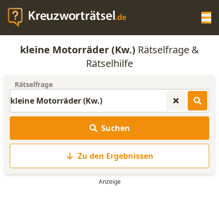
Op
kleine Motorräder (Kw.)
Rätselfrage &
KREUZWORTRÄTSEL-HILFE
Rätselhilfe
Rätselfrage
SCRABBLE HILFE
ANAGRAMM-GENERATOR
Suchen
WORTLISTE
Zu den Ergebnissen