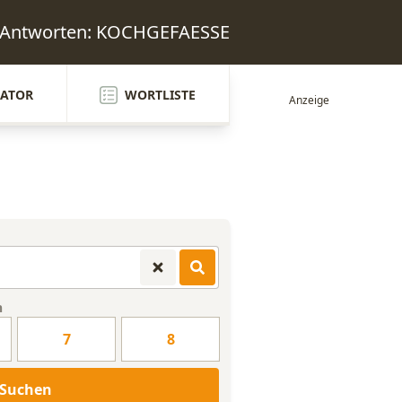
l Antworten: KOCHGEFAESSE
ATOR
WORTLISTE
n
7
8
Suchen