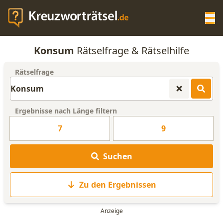
Op
Konsum
Rätselfrage & Rätselhilfe
KREUZWORTRÄTSEL-HILFE
Rätselfrage
SCRABBLE HILFE
Ergebnisse nach Länge filtern
ANAGRAMM-GENERATOR
7
9
WORTLISTE
Suchen
Zu den Ergebnissen