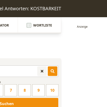
sel Antworten: KOSTBARKEIT
ATOR
WORTLISTE
n
7
8
9
10
Suchen