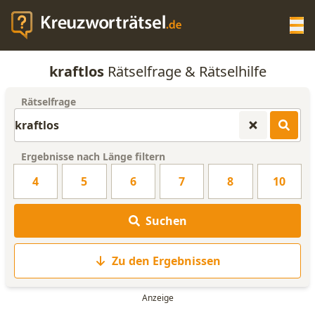
Op
kraftlos
Rätselfrage & Rätselhilfe
KREUZWORTRÄTSEL-HILFE
Rätselfrage
SCRABBLE HILFE
Ergebnisse nach Länge filtern
ANAGRAMM-GENERATOR
4
5
6
7
8
10
WORTLISTE
Suchen
Zu den Ergebnissen