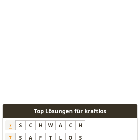
Top Lösungen für kraftlos
S
C
H
W
A
C
H
7
S
A
F
T
L
O
S
7