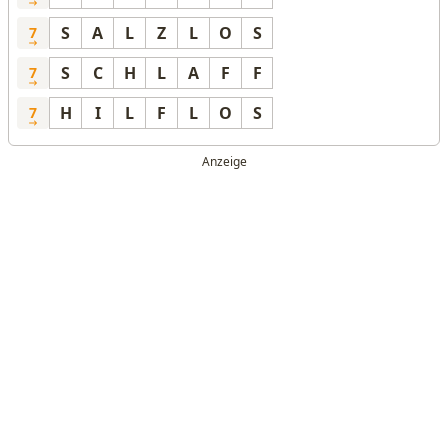
S
A
L
Z
L
O
S
7
S
C
H
L
A
F
F
7
H
I
L
F
L
O
S
7