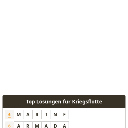
Top Lösungen für Kriegsflotte
M
A
R
I
N
E
6
A
R
M
A
D
A
6