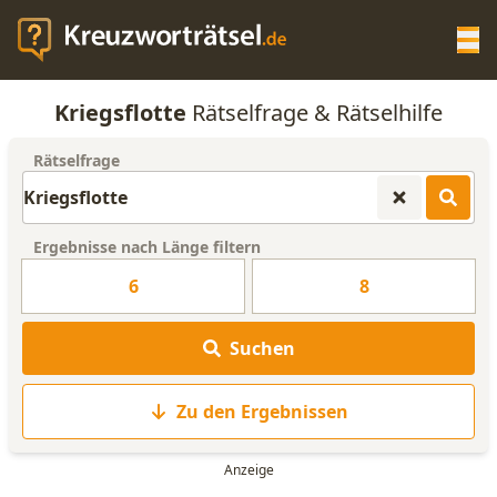
Op
Kriegsflotte
Rätselfrage & Rätselhilfe
KREUZWORTRÄTSEL-HILFE
Rätselfrage
SCRABBLE HILFE
Ergebnisse nach Länge filtern
ANAGRAMM-GENERATOR
6
8
WORTLISTE
Suchen
Zu den Ergebnissen