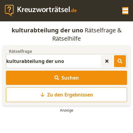
Op
kulturabteilung der uno
Rätselfrage &
KREUZWORTRÄTSEL-HILFE
Rätselhilfe
Rätselfrage
SCRABBLE HILFE
ANAGRAMM-GENERATOR
Suchen
WORTLISTE
Zu den Ergebnissen