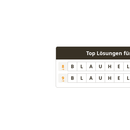
Top Lösungen fü
B
L
A
U
H
E
L
8
B
L
A
U
H
E
L
9