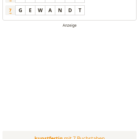
G
E
W
A
N
D
T
7
kunstfertig
mit 7 Buchstaben