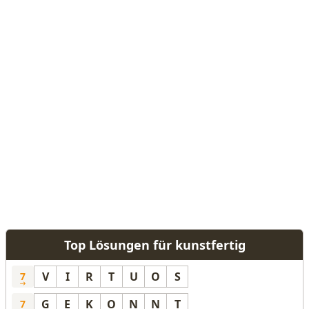
Top Lösungen für kunstfertig
V
I
R
T
U
O
S
7
G
E
K
O
N
N
T
7