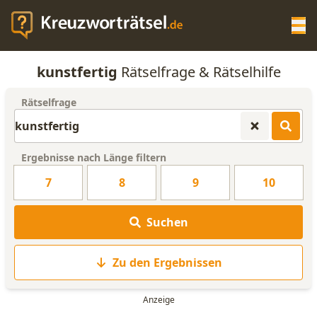
Op
kunstfertig
Rätselfrage & Rätselhilfe
KREUZWORTRÄTSEL-HILFE
Rätselfrage
SCRABBLE HILFE
Ergebnisse nach Länge filtern
ANAGRAMM-GENERATOR
7
8
9
10
WORTLISTE
Suchen
Zu den Ergebnissen