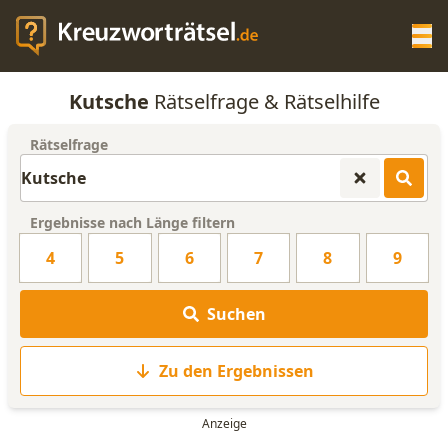
Op
Kutsche
Rätselfrage & Rätselhilfe
KREUZWORTRÄTSEL-HILFE
Rätselfrage
SCRABBLE HILFE
Ergebnisse nach Länge filtern
ANAGRAMM-GENERATOR
4
5
6
7
8
9
WORTLISTE
Suchen
Zu den Ergebnissen