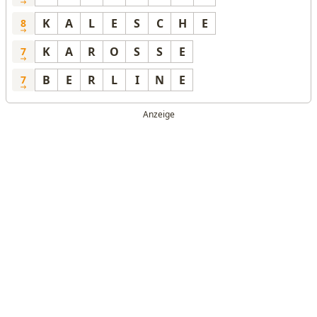
K
A
L
E
S
C
H
E
8
K
A
R
O
S
S
E
7
B
E
R
L
I
N
E
7