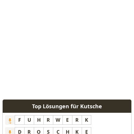
Top Lösungen für Kutsche
F
U
H
R
W
E
R
K
8
D
R
O
S
C
H
K
E
8