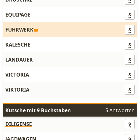
EQUIPAGE
8
FUHRWERK
8
KALESCHE
8
LANDAUER
8
VICTORIA
8
VIKTORIA
8
Kutsche mit 9 Buchstaben
5 Antworten
DILIGENSE
9
JAGDWAGEN
9