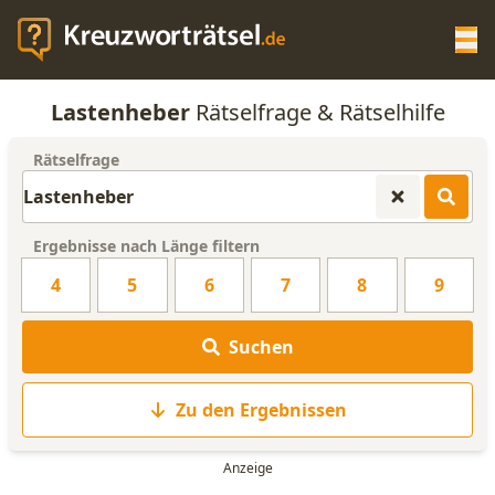
Op
Lastenheber
Rätselfrage & Rätselhilfe
KREUZWORTRÄTSEL-HILFE
Rätselfrage
SCRABBLE HILFE
Ergebnisse nach Länge filtern
ANAGRAMM-GENERATOR
4
5
6
7
8
9
WORTLISTE
Suchen
Zu den Ergebnissen