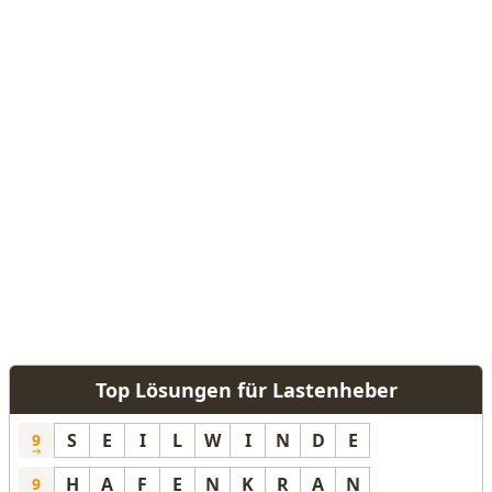
Top Lösungen für Lastenheber
S
E
I
L
W
I
N
D
E
9
H
A
F
E
N
K
R
A
N
9