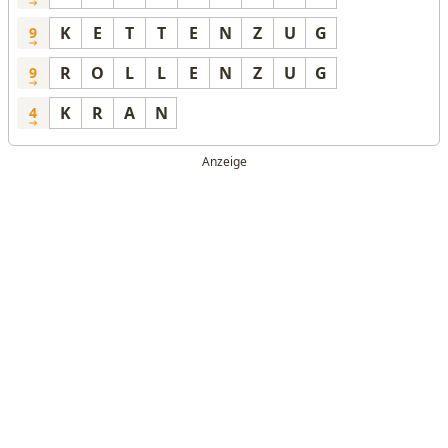
K
E
T
T
E
N
Z
U
G
9
R
O
L
L
E
N
Z
U
G
9
K
R
A
N
4