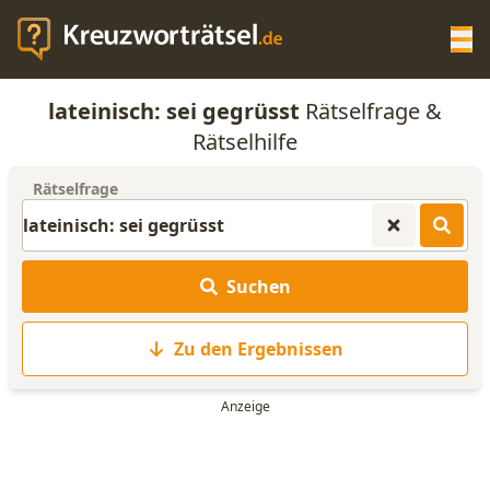
Op
lateinisch: sei gegrüsst
Rätselfrage &
KREUZWORTRÄTSEL-HILFE
Rätselhilfe
Rätselfrage
SCRABBLE HILFE
ANAGRAMM-GENERATOR
Suchen
WORTLISTE
Zu den Ergebnissen