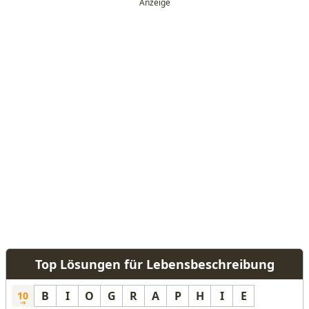
Top Lösungen für Lebensbeschreibung
B
I
O
G
R
A
P
H
I
E
10