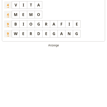
V
I
T
A
4
M
E
M
O
4
B
I
O
G
R
A
F
I
E
9
W
E
R
D
E
G
A
N
G
9