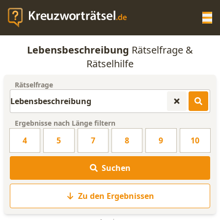
Op
Lebensbeschreibung
Rätselfrage &
KREUZWORTRÄTSEL-HILFE
Rätselhilfe
Rätselfrage
SCRABBLE HILFE
ANAGRAMM-GENERATOR
Ergebnisse nach Länge filtern
4
5
7
8
9
10
WORTLISTE
Suchen
Zu den Ergebnissen