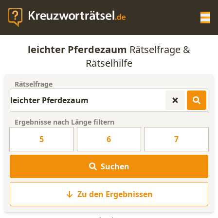
Op
leichter Pferdezaum
Rätselfrage &
KREUZWORTRÄTSEL-HILFE
Rätselhilfe
Rätselfrage
SCRABBLE HILFE
ANAGRAMM-GENERATOR
Ergebnisse nach Länge filtern
5
6
7
WORTLISTE
Suchen
Zu den Ergebnissen