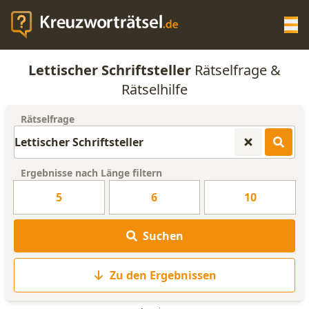
Op
Lettischer Schriftsteller
Rätselfrage &
KREUZWORTRÄTSEL-HILFE
Rätselhilfe
Rätselfrage
SCRABBLE HILFE
ANAGRAMM-GENERATOR
Ergebnisse nach Länge filtern
5
6
10
WORTLISTE
Suchen
Zu den Ergebnissen