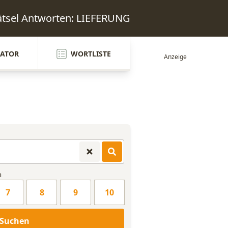
ätsel Antworten: LIEFERUNG
ATOR
WORTLISTE
n
7
8
9
10
Suchen