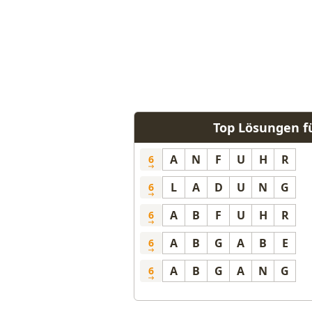
Top Lösungen f
A
N
F
U
H
R
6
L
A
D
U
N
G
6
A
B
F
U
H
R
6
A
B
G
A
B
E
6
A
B
G
A
N
G
6